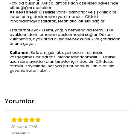
katkıda bulunur. Ayrıca, antioksidan özellikleri sayesinde
cilt sağlığını destekler.
At Kestanesi
: Özellikle varisli damarlar ve şişkinlik gibi
sorunların giderilmesine yardımcı olur. Ciltteki
iltihaplanmayı azaltarak, ferahlatıcı bir etki sağlar.
Krauterhof Ayak Kremi, yoğun nemlendirici formülü ile
ayakların derinlemesine beslenmesini sağlar. Düzenli
kullanımda, ayaklarda oluşabilecek kuruluk ve çatlakların
önüne geçer.
Kullanım:
Bu krem, günlük ayak bakım rutininizin
vazgeçilmez bir parçası olarak tasarlanmıştır. Özellikle
uzun süre ayakta kalan bireyler için idealdir. Cilt dostu
formülü sayesinde, her yaş grubundaki kullanıcılar için
güvenle kullanılabilir.
Yorumlar
20 Şubat 2026
Yasemin
O.