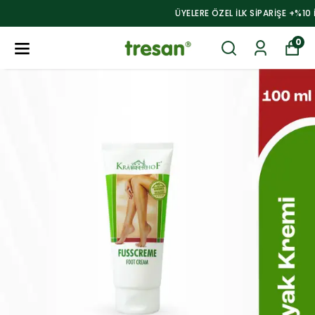
ÜYELERE ÖZEL ILK SİPARİŞE +%10 İNDİRİM!
0