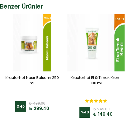
Benzer Ürünler
Krauterhof Nasır Balsamı 250
Krauterhof El & Tırnak Kremi
ml
100 ml
₺ 499.00
%
40
₺ 299.40
₺ 249.00
%
40
₺ 149.40