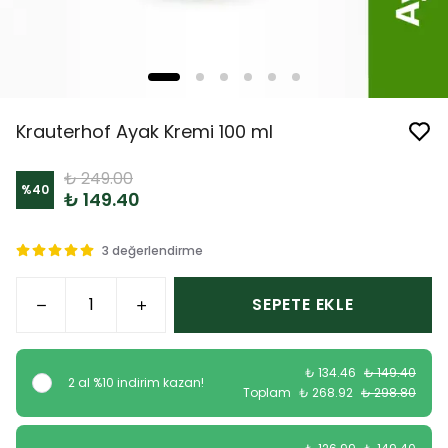
Krauterhof Ayak Kremi 100 ml
₺ 249.00
%
40
₺ 149.40
3 değerlendirme
SEPETE EKLE
₺ 134.46
₺ 149.40
2 al %10 indirim kazan!
Toplam
₺ 268.92
₺ 298.80