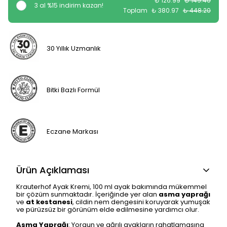
₺ 126.99
₺ 149.40
3 al %15 indirim kazan!
Toplam
₺ 380.97
₺ 448.20
30 Yıllık Uzmanlık
Bitki Bazlı Formül
Eczane Markası
Ürün Açıklaması
Krauterhof Ayak Kremi, 100 ml ayak bakımında mükemmel
bir çözüm sunmaktadır. İçeriğinde yer alan
asma yaprağı
ve
at kestanesi
, cildin nem dengesini koruyarak yumuşak
ve pürüzsüz bir görünüm elde edilmesine yardımcı olur.
Asma Yaprağı
: Yorgun ve ağrılı ayakların rahatlamasına