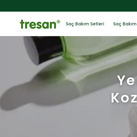
Saç Bakım Setleri
Saç Bakım 
Ye
Koz