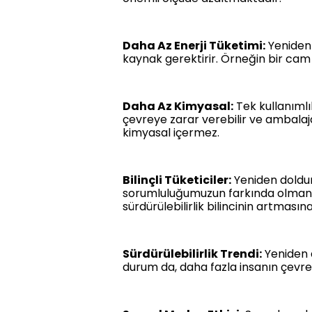
Daha Az Enerji Tüketimi:
Yeniden 
kaynak gerektirir. Örneğin bir cam 
Daha Az Kimyasal:
Tek kullanımlık
çevreye zarar verebilir ve ambalajd
kimyasal içermez.
Bilinçli Tüketiciler:
Yeniden dolduru
sorumluluğumuzun farkında olmanın b
sürdürülebilirlik bilincinin artması
Sürdürülebilirlik Trendi:
Yeniden d
durum da, daha fazla insanın çevre 