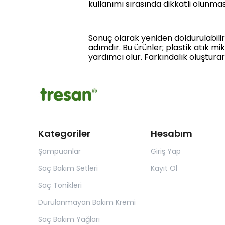
kullanımı sırasında dikkatli olunmas
Sonuç olarak yeniden doldurulabili
adımdır. Bu ürünler; plastik atık 
yardımcı olur. Farkındalık oluşturar
Kategoriler
Hesabım
Şampuanlar
Giriş Yap
Saç Bakım Setleri
Kayıt Ol
Saç Tonikleri
Durulanmayan Bakım Kremi
Saç Bakım Yağları