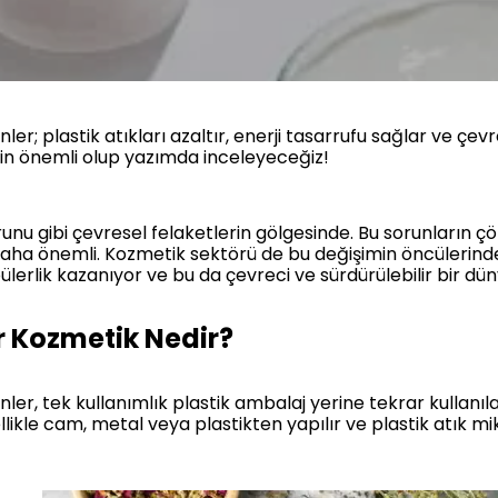
ler; plastik atıkları azaltır, enerji tasarrufu sağlar ve çe
m için önemli olup yazımda inceleyeceğiz!
sorunu gibi çevresel felaketlerin gölgesinde. Bu sorunların 
 önemli. Kozmetik sektörü de bu değişimin öncülerinden bi
ülerlik kazanıyor ve bu da çevreci ve sürdürülebilir bir d
r Kozmetik Nedir?
ler, tek kullanımlık plastik ambalaj yerine tekrar kullanıla
llikle cam, metal veya plastikten yapılır ve plastik atık mi