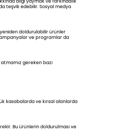
kkında bilgi yaymak ve farkındalık
ı da teşvik edebilir. Sosyal medya
eniden doldurulabilir ürünler
tli kampanyalar ve programlar da
rı atmamız gereken bazı
çük kasabalarda ve kırsal alanlarda
rekir. Bu ürünlerin doldurulması ve