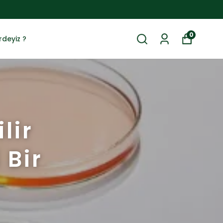
0
rdeyiz ?
lir
 Bir