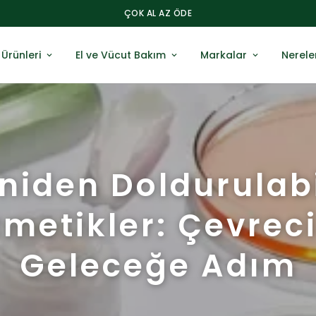
ÜYELERE ÖZEL ILK SİPARİŞE +%10 İNDİRİM!
Ürünleri
El ve Vücut Bakım
Markalar
Nerele
niden Doldurulabi
metikler: Çevreci
Geleceğe Adım