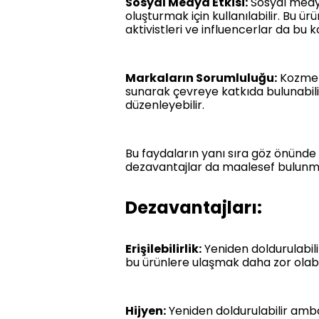
Sosyal Medya Etkisi:
Sosyal medya
oluşturmak için kullanılabilir. Bu ü
aktivistleri ve influencerlar da bu 
Markaların Sorumluluğu:
Kozmeti
sunarak çevreye katkıda bulunabilir
düzenleyebilir.
Bu faydaların yanı sıra göz önünd
dezavantajlar da maalesef bulunmakt
Dezavantajları:
Erişilebilirlik:
Yeniden doldurulabili
bu ürünlere ulaşmak daha zor olabil
Hijyen:
Yeniden doldurulabilir ambal