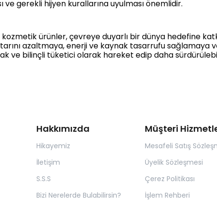
ı ve gerekli hijyen kurallarına uyulması önemlidir.
r kozmetik ürünler, çevreye duyarlı bir dünya hedefine kat
miktarını azaltmaya, enerji ve kaynak tasarrufu sağlamaya
ak ve bilinçli tüketici olarak hareket edip daha sürdürülebil
Hakkımızda
Müşteri Hizmetle
Hikayemiz
Mesafeli Satış Sözleş
İletişim
Üyelik Sözleşmesi
S.S.S
Çerez Politikası
Bizi Nerelerde Bulabilirsin?
İşlem Rehberi