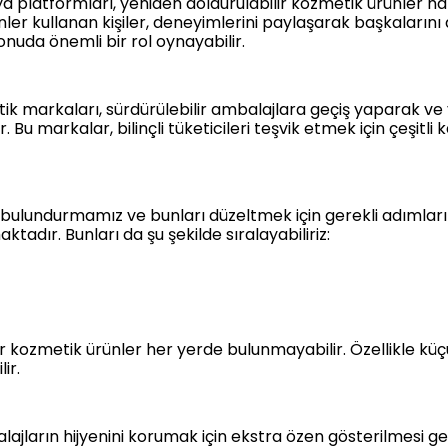
 platformları, yeniden doldurulabilir kozmetik ürünler ha
rünler kullanan kişiler, deneyimlerini paylaşarak başkaların
konuda önemli bir rol oynayabilir.
k markaları, sürdürülebilir ambalajlara geçiş yaparak ve y
. Bu markalar, bilinçli tüketicileri teşvik etmek için çeşi
e bulundurmamız ve bunları düzeltmek için gerekli adımla
adır. Bunları da şu şekilde sıralayabiliriz:
r kozmetik ürünler her yerde bulunmayabilir. Özellikle kü
ir.
ajların hijyenini korumak için ekstra özen gösterilmesi ge