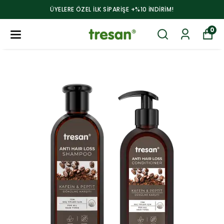
ÜYELERE ÖZEL ILK SİPARİŞE +%10 İNDİRİM!
0