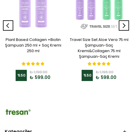
Plant Based Collagen +Biotin
Travel Size Set Aloe Vera 75 ml
Şampuan 250 ml + Saç Kremi
Şampuan-Saç
250 ml
Kremi&Collagen 75 ml
Şampuan-Saç Kremi
₺ 1,198.00
₺ 1,196.00
%
50
%
50
₺ 599.00
₺ 598.00
Kategoriler