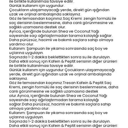
ile birlikte kullanılması tavsiye edilir.
Günlük kullanım için uygundur.
Çocukların ulaşamayacağı yerde, direkt gün ışığından
uzak ve orijinal ambalajında saklayınız.
Göz ile temasından kaçınınız.Saç Kremi: zengin formülü ile
saç derisinin beslenmesine, daha canlı görünmesine ve
sağlıklı uzamasına destek olur.
Ayrıca, içeriğinde bulunan Shea ve Coconut Yağı
sayesinde saçı ağırlaştırmadan tarama kolaylığı sağlar.
Daha pürüzsüz, hacimli ve bakımlı saçlara sahip olmaya
yardımcı olur.
Kullanım: Şampuan ile yıkama sonrasında saç boy ve
uçlarına uygulayın.
Saçınızda 1-2 dakika beklettikten sonra su ile durulayın.
Daha etkili sonuç için Kafein & Peptit serisinin diğer ürünleri
ile birlikte kullanılması tavsiye edilir.
Günlük kullanım için uygundur Çocukların ulaşamayacağı
yerde, direkt gün ışığından uzak ve orijinal ambalajında
saklayınız.
Göz ile temasından kaçınınız.Tresan Kafein & Peptit Saç
Kremi, zengin formülü ile saç derisinin beslenmesine, daha
canlı görünmesine ve sağlıklı uzamasına destek
olur.Ayrıca, içeriğinde bulunan Shea ve Coconut Yağı
sayesinde saçı ağırlaştırmadan tarama kolaylığı
sağlar.Daha pürüzsüz, hacimli ve bakımlı saçlara sahip
olmaya yardımcı olur.
Kullanım: Şampuan ile yıkama sonrasında saç boy ve
uçlarına uygulayın.
Saçınızda 1-2 dakika beklettikten sonra su ile durulayın.
Daha etkili sonuç için Kafein & Peptit serisinin diğer ürünleri