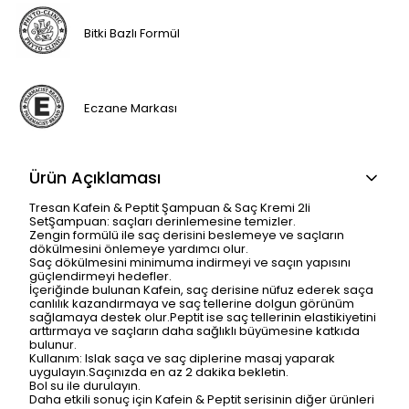
Bitki Bazlı Formül
Eczane Markası
Ürün Açıklaması
Tresan Kafein & Peptit Şampuan & Saç Kremi 2li
SetŞampuan: saçları derinlemesine temizler.
Zengin formülü ile saç derisini beslemeye ve saçların
dökülmesini önlemeye yardımcı olur.
Saç dökülmesini minimuma indirmeyi ve saçın yapısını
güçlendirmeyi hedefler.
İçeriğinde bulunan Kafein, saç derisine nüfuz ederek saça
canlılık kazandırmaya ve saç tellerine dolgun görünüm
sağlamaya destek olur.Peptit ise saç tellerinin elastikiyetini
arttırmaya ve saçların daha sağlıklı büyümesine katkıda
bulunur.
Kullanım: Islak saça ve saç diplerine masaj yaparak
uygulayın.Saçınızda en az 2 dakika bekletin.
Bol su ile durulayın.
Daha etkili sonuç için Kafein & Peptit serisinin diğer ürünleri