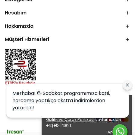
Hesabım
Hakkımızda
Müşteri Hizmetleri
Merhaba! 👋 Sadakat programımıza katıl,
harcama yaptıkça ekstra indirimlerden
Alışveriş deneyiminizi iyileştirmek için
yararlan!
yasal düzenlemelere uygun çerezler
(cookies) kullanıyoruz. Detaylı bilgiye
Gizlilik ve Çerez Politikası
sayfamızdan
erişebilirsiniz.
Anladım