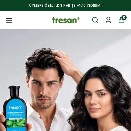
ÜYELERE ÖZEL ILK SİPARİŞE +%10 İNDİRİM!
0