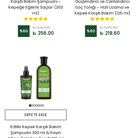
Karşıtı Bakım Şampuanı -
Güçlendirici ve Canlandırıcı
Kepeğe Eğilimli Saçlar (300
Saç Toniği – Hızlı Uzama ve
ml)
Kepek Karşıtı Bakım (125 ml)
₺ 640.00
₺ 549.00
%
60
%
60
₺ 256.00
₺ 219.60
SEPETE EKLE
6 Bitki Kepek Karşıtı Bakım
Şampuanı 300 ml & Kayın