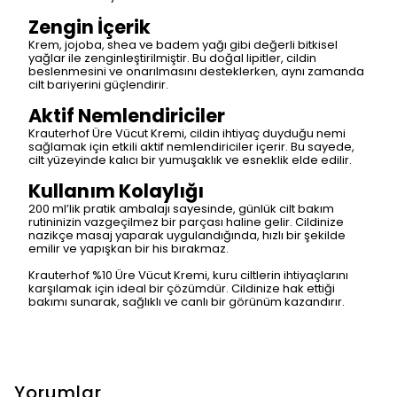
Zengin İçerik
Krem, jojoba, shea ve badem yağı gibi değerli bitkisel
yağlar ile zenginleştirilmiştir. Bu doğal lipitler, cildin
beslenmesini ve onarılmasını desteklerken, aynı zamanda
cilt bariyerini güçlendirir.
Aktif Nemlendiriciler
Krauterhof Üre Vücut Kremi, cildin ihtiyaç duyduğu nemi
sağlamak için etkili aktif nemlendiriciler içerir. Bu sayede,
cilt yüzeyinde kalıcı bir yumuşaklık ve esneklik elde edilir.
Kullanım Kolaylığı
200 ml’lik pratik ambalajı sayesinde, günlük cilt bakım
rutininizin vazgeçilmez bir parçası haline gelir. Cildinize
nazikçe masaj yaparak uygulandığında, hızlı bir şekilde
emilir ve yapışkan bir his bırakmaz.
Krauterhof %10 Üre Vücut Kremi, kuru ciltlerin ihtiyaçlarını
karşılamak için ideal bir çözümdür. Cildinize hak ettiği
bakımı sunarak, sağlıklı ve canlı bir görünüm kazandırır.
Yorumlar