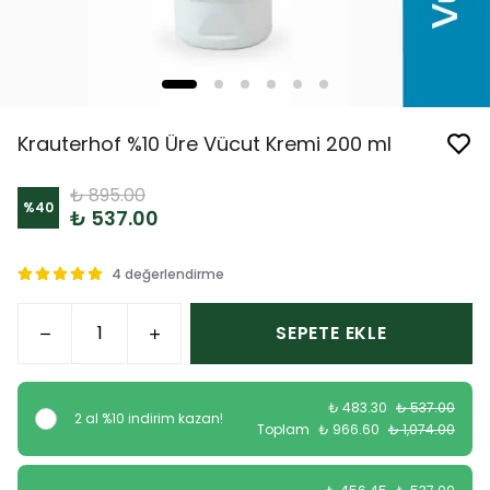
Krauterhof %10 Üre Vücut Kremi 200 ml
₺ 895.00
%
40
₺ 537.00
4 değerlendirme
SEPETE EKLE
₺ 483.30
₺ 537.00
2 al %10 indirim kazan!
Toplam
₺ 966.60
₺ 1,074.00