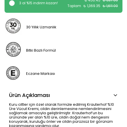
₺ 456.45
₺ 537.00
3 al %15 indirim kazan!
Toplam
₺ 1,369.35
₺ 1,611.00
30 Yıllık Uzmanlık
Bitki Bazlı Formül
Eczane Markası
Ürün Açıklaması
Kuru ciltler için özel olarak formüle edilmiş Krauterhof %10
Üre Vücut Kremi, cildin derinlemesine nemlendirilmesini
sağlamak amacıyla geliştirilmiştir. Krauterhof’un bu
ürününde yer alan %10 üre, cildin doğal nem dengesini
koruyarak, kuruluğu önler ve cildin pürüzsüz bir görünüm
kazanmasına yardımcı olur.