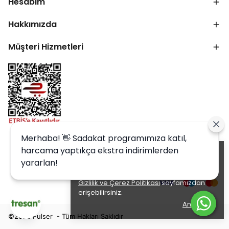
Hesabım
Hakkımızda
Müşteri Hizmetleri
Merhaba! 👋 Sadakat programımıza katıl,
harcama yaptıkça ekstra indirimlerden
Alışveriş deneyiminizi iyileştirmek için
yararlan!
yasal düzenlemelere uygun çerezler
(cookies) kullanıyoruz. Detaylı bilgiye
Gizlilik ve Çerez Politikası
sayfamızdan
erişebilirsiniz.
Anladım
©2026 Fulser - Tüm Hakları Saklıdır