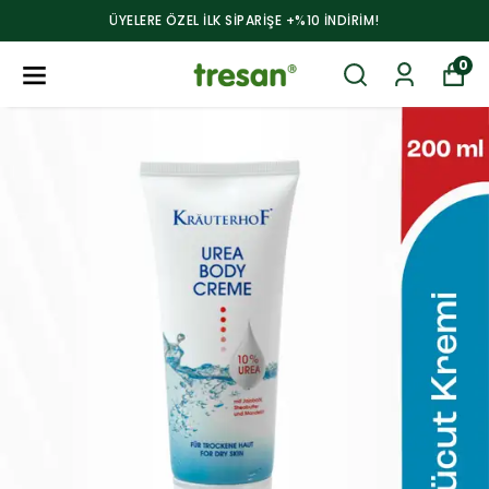
ÜYELERE ÖZEL ILK SİPARİŞE +%10 İNDİRİM!
0