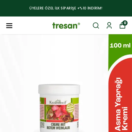
ÜYELERE ÖZEL ILK SİPARİŞE +%10 İNDİRİM!
0