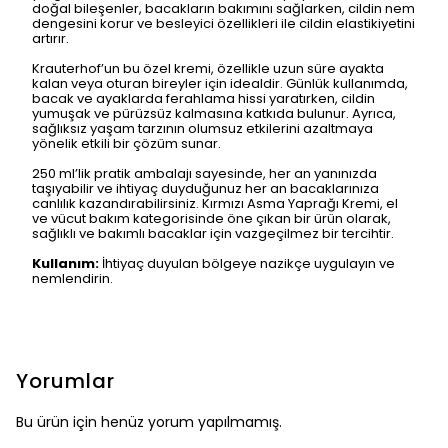
doğal bileşenler, bacakların bakımını sağlarken, cildin nem
dengesini korur ve besleyici özellikleri ile cildin elastikiyetini
artırır.
Krauterhof’un bu özel kremi, özellikle uzun süre ayakta
kalan veya oturan bireyler için idealdir. Günlük kullanımda,
bacak ve ayaklarda ferahlama hissi yaratırken, cildin
yumuşak ve pürüzsüz kalmasına katkıda bulunur. Ayrıca,
sağlıksız yaşam tarzının olumsuz etkilerini azaltmaya
yönelik etkili bir çözüm sunar.
250 ml’lik pratik ambalajı sayesinde, her an yanınızda
taşıyabilir ve ihtiyaç duyduğunuz her an bacaklarınıza
canlılık kazandırabilirsiniz. Kırmızı Asma Yaprağı Kremi, el
ve vücut bakım kategorisinde öne çıkan bir ürün olarak,
sağlıklı ve bakımlı bacaklar için vazgeçilmez bir tercihtir.
Kullanım:
İhtiyaç duyulan bölgeye nazikçe uygulayın ve
nemlendirin.
Yorumlar
Bu ürün için henüz yorum yapılmamış.