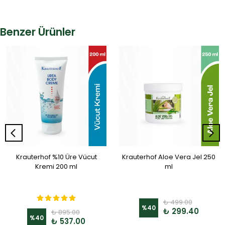
Benzer Ürünler
Krauterhof %10 Üre Vücut
Krauterhof Aloe Vera Jel 250
Kremi 200 ml
ml
₺ 499.00
%
40
₺ 299.40
₺ 895.00
%
40
₺ 537.00