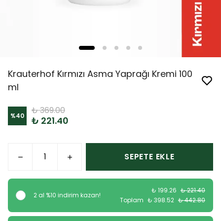
Krauterhof Kırmızı Asma Yaprağı Kremi 100
ml
₺ 369.00
%
40
₺ 221.40
SEPETE EKLE
₺ 199.26
₺ 221.40
2 al %10 indirim kazan!
Toplam
₺ 398.52
₺ 442.80